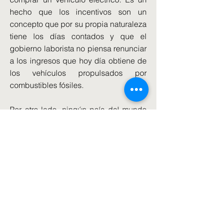
hecho que los incentivos son un
concepto que por su propia naturaleza
tiene los días contados y que el
gobierno laborista no piensa renunciar
a los ingresos que hoy día obtiene de
los vehículos propulsados por
combustibles fósiles.
Por otro lado, ningún país del mundo
tiene una potencia eléctrica suficiente
para soportar una mayoría de coches
eléctricos. Por ejemplo, Suiza, con un
5% de vehículos de este tipo, tuvo que
solicitar a sus propietarios que dejaran
de usarlos temporalmente por falta de
potencia en la red.