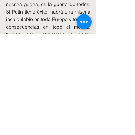
nuestra guerra, es la guerra de todos.
Si Putin tiene éxito, habrá una miseria
incalculable en toda Europa y terribles
consecuencias en todo el mundo.
Nunca nos volveremos a sentir
seguros".
En su informe de este jueves, el
ministerio de defensa señala que
Rusia ha desplegado una veintena de
buques en el Mar Negro, incluidos
submarinos. Y se detalla que “A pesar
de las pérdidas del buque de
desembarco Saratov y del
hundimiento del Moskva, la flota rusa
sigue siendo capaz de lanzar
ataques”.