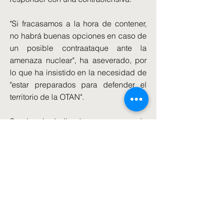
"Si fracasamos a la hora de contener,
no habrá buenas opciones en caso de
un posible contraataque ante la
amenaza nuclear", ha aseverado, por
lo que ha insistido en la necesidad de
"estar preparados para defender el
territorio de la OTAN".
Sanders ha indicado a su vez que la
amenaza de Rusia plantea cuestiones
sobre el futuro tamaño de las Fuerzas
Armadas británicas. "Dicho de forma
simple, la amenaza ha cambiado y las
fuerzas británicas han de cambiar con
ella".