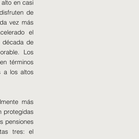
alto en casi
disfruten de
ada vez más
celerado el
la década de
orable. Los
 en términos
a los altos
almente más
n protegidas
as pensiones
as tres: el