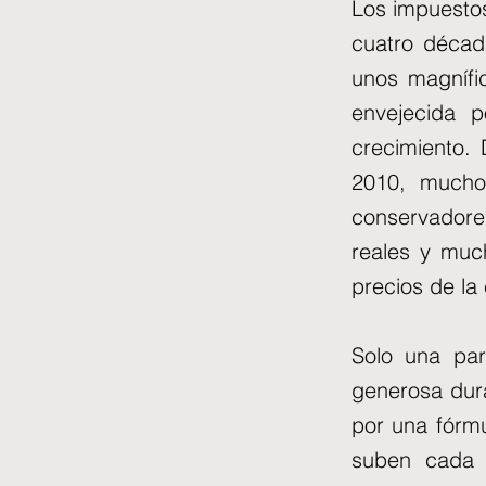
Los impuestos
cuatro décad
unos magnífi
envejecida 
crecimiento.
2010, mucho
conservadore
reales y muc
precios de la 
Solo una par
generosa dur
por una fórmu
suben cada a