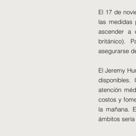
El 17 de nov
las medidas 
ascender a c
británico). 
asegurarse d
El Jeremy Hun
disponibles.
atención méd
costos y fome
la mañana. E
ámbitos sería