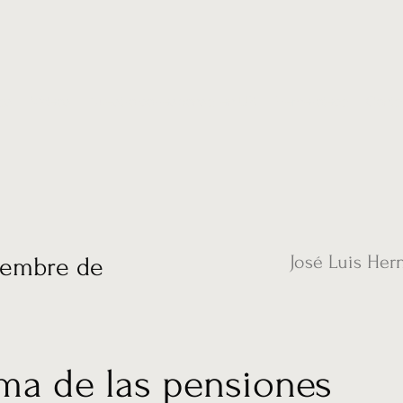
ias
Vídeos
Nuestro corresponsal en UK
Hemeroteca
Conta
José Luis Her
iembre de
ema de las pensiones