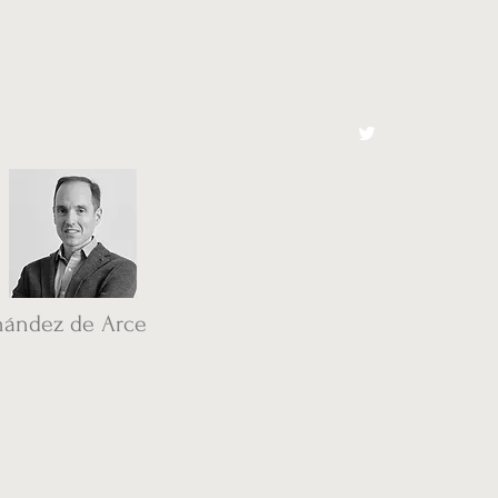
cto
El Toro España
nández de Arce