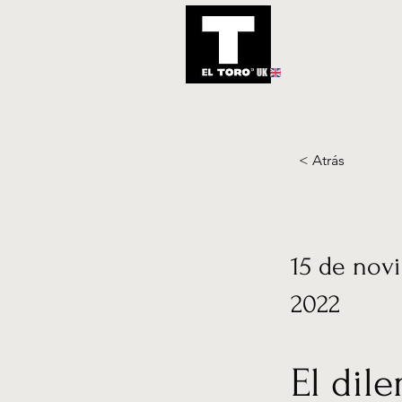
UK
Inicio
Notic
< Atrás
15 de nov
2022
El dil