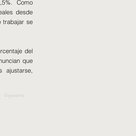
 2,5%. Como
eales desde
 trabajar se
rcentaje del
nuncian que
 ajustarse,
Siguiente