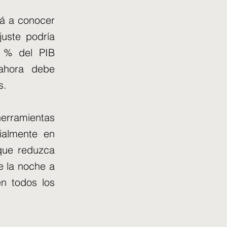
rá a conocer
uste podría
5 % del PIB
 ahora debe
s.
herramientas
cialmente en
 que reduzca
e la noche a
n todos los