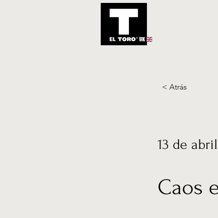
UK
Inicio
Notic
< Atrás
13 de abri
Caos e