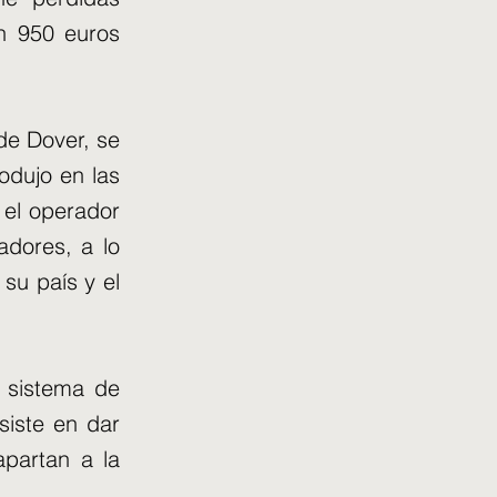
on 950 euros
de Dover, se
odujo en las
 el operador
adores, a lo
 su país y el
l sistema de
siste en dar
apartan a la