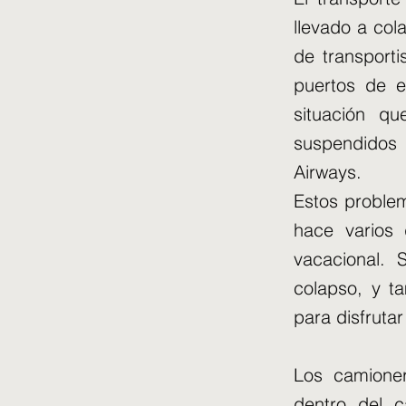
llevado a cola
de transporti
puertos de 
situación q
suspendidos 
Airways.
Estos proble
hace varios 
vacacional. 
colapso, y t
para disfruta
Los camione
dentro del c