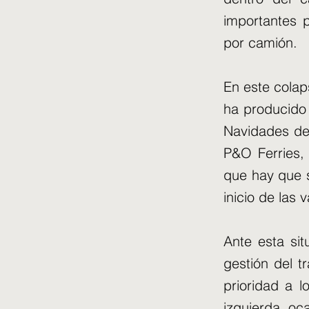
importantes p
por camión.
En este colap
ha producido 
Navidades de
P&O Ferries, 
que hay que s
inicio de las 
Ante esta sit
gestión del t
prioridad a l
izquierda, oc