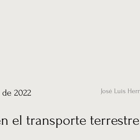
ias
Vídeos
Nuestro corresponsal en UK
Hemeroteca
Conta
José Luis Her
l de 2022
n el transporte terrestre