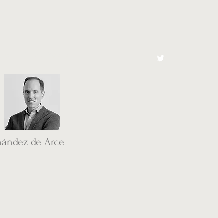
cto
El Toro España
nández de Arce