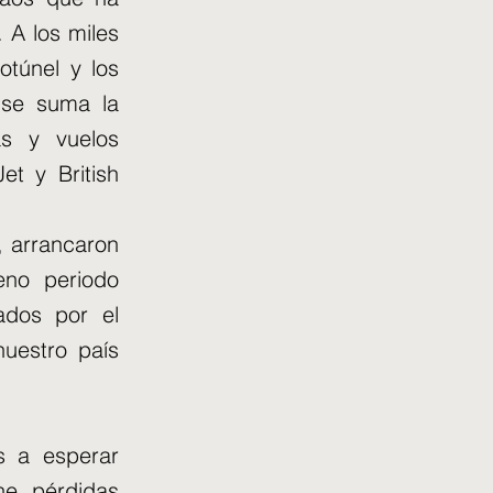
. A los miles
otúnel y los
 se suma la
as y vuelos
et y British
, arrancaron
eno periodo
ados por el
nuestro país
s a esperar
ne pérdidas