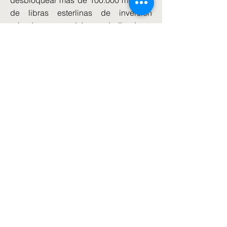
desbloquear más de 100.000 millones
de libras esterlinas de inversión
privada, que po-drán ser dedicados a
activos productivos como la
infraestructura del Reino Unido.
El ministro de finanzas, Jeremy Hunt
afirma que las reformas irán aún más
allá. Su objetivo es eliminar las
onerosas leyes de la UE que ahogan
el cre-cimiento de otras industrias.
El sector de los servicios financieros
aporta más 216.000 millones de libras
anuales a la economía del Reino
Unido, incluyendo 76.000 millones en
in-gresos fiscales, cifra suficiente para
financiar todo el presupuesto de la