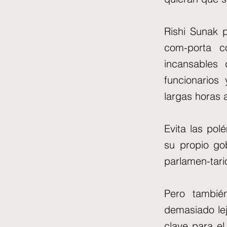
Rishi Sunak 
com-porta c
incansables
funcionarios
largas horas 
Evita las pol
su propio go
parlamen-tari
Pero también
demasiado le
clave para e