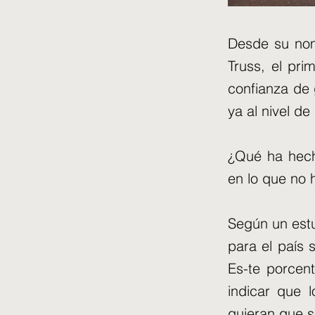
Desde su nom
Truss, el pri
confianza de 
ya al nivel de 
¿Qué ha hech
en lo que no 
Según un estu
para el país 
Es-te porcen
indicar que 
quieran que s