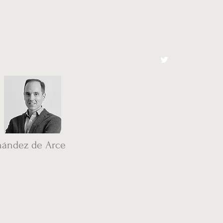
cto
El Toro España
nández de Arce