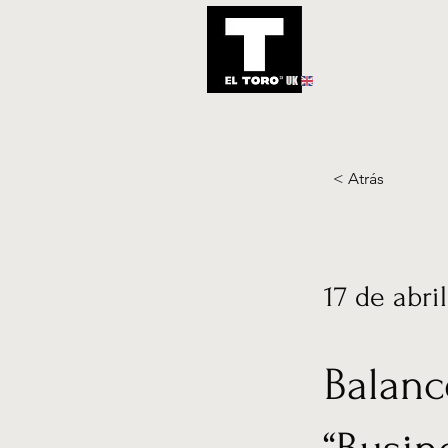
UK
Inicio
Notic
< Atrás
17 de abri
Balanc