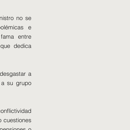
nistro no se
polémicas e
 fama entre
 que dedica
 desgastar a
o a su grupo
flictividad
o cuestiones
 pensiones o