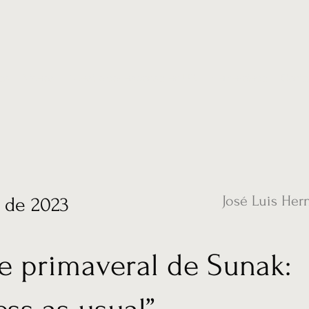
ias
Vídeos
Nuestro corresponsal en UK
Hemeroteca
Conta
José Luis Her
l de 2023
e primaveral de Sunak: