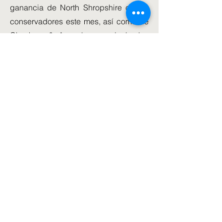
ganancia de North Shropshire de los
conservadores este mes, así como de
Chesham & Amersham en junio, los
demócratas liberales, liderados por Sir
Ed Davey, no lograrían incursionar en
el llamado muro azul, recogiendo 11
asientos, exactamente el mismo
número que en 2019.
La encuesta sugiere que la victoria
pronosticada por los laboristas se
derivaría de recuperar los 50 escaños
en el norte de Inglaterra, Midlands y
Gales, que se volvieron azules en
2019.