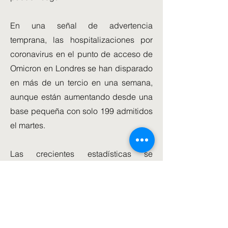
En una señal de advertencia
temprana, las hospitalizaciones por
coronavirus en el punto de acceso de
Omicron en Londres se han disparado
en más de un tercio en una semana,
aunque están aumentando desde una
base pequeña con solo 199 admitidos
el martes.
Las crecientes estadísticas se
produjeron cuando el profesor Neil
Ferguson, cuyas proyecciones han
llevado al No10 a bloqueos antes,
pidió que se endurecieran las
restricciones para el Año Nuevo en la