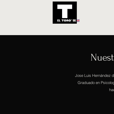
UK
Inicio
Notic
Nuest
Jose Luis Hernández de
Graduado en Psicologí
hac