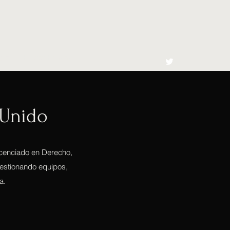
cto
El Toro España
 Unido
icenciado en Derecho,
gestionando equipos,
a.