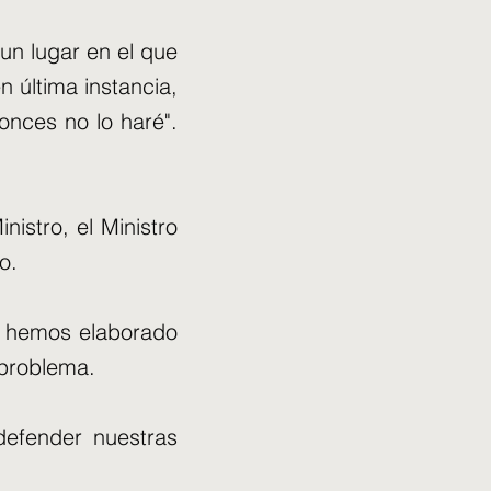
n lugar en el que
 última instancia,
tonces no lo haré".
nistro, el Ministro
o.
so hemos elaborado
 problema.
defender nuestras