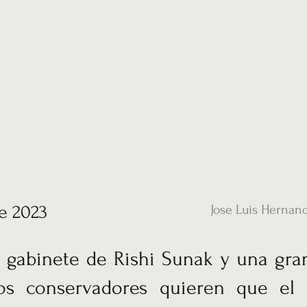
ias
Vídeos
Nuestro corresponsal en UK
Hemeroteca
Conta
e 2023
Jose Luis Hernan
l gabinete de Rishi Sunak y una gra
ios conservadores quieren que el 