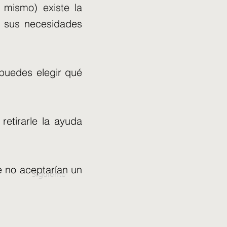
 mismo) existe la
ir sus necesidades
 puedes elegir qué
retirarle la ayuda
e no aceptarían un
Siguiente