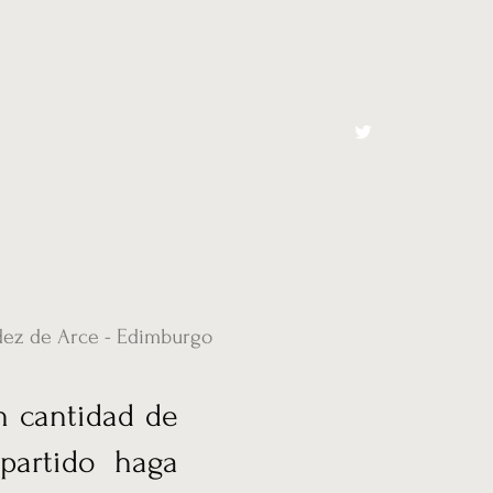
cto
El Toro España
dez de Arce - Edimburgo
n cantidad de
partido haga