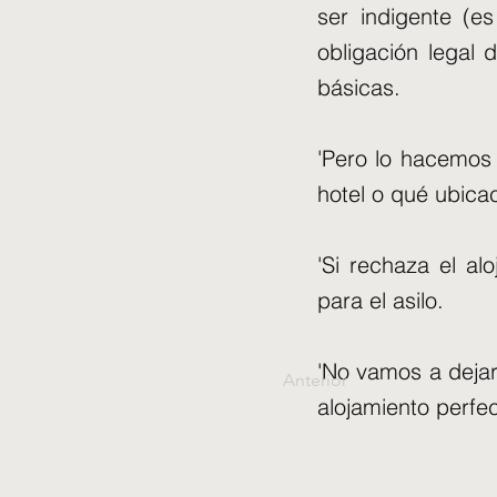
ser indigente (e
obligación legal 
básicas.
'Pero lo hacemos 
hotel o qué ubicac
'Si rechaza el al
para el asilo.
'No vamos a dejar
Anterior
alojamiento perfe