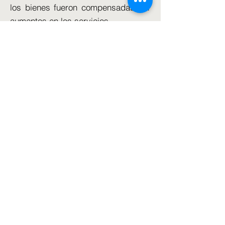
los bienes fueron compensadas por
aumentos en los servicios.
El respetado grupo de expertos IFS
dijo que el objetivo de Rishi Sunak
de reducir la inflación a la mitad para
finales de año ahora parecía "en
peligro".
Se produce después de que otro
aumento récord de los salarios
ejerciera más presión para que el
Banco de Inglaterra siguiera
aumentando las tasas de interés.
La caída del IPC general se debió en
gran medida a una reducción de los