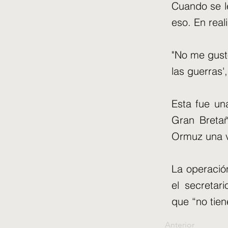
Cuando se le
eso. En rea
"No me gust
las guerras'
Esta fue un
Gran Bretañ
Ormuz una v
La operación
el secreta
que “no tien
Anterior