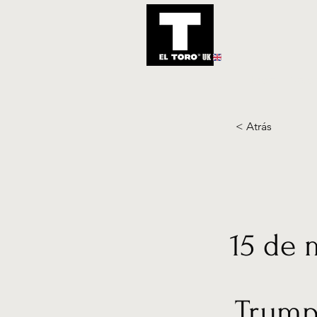
UK
Inicio
Notic
< Atrás
15 de 
Trump 