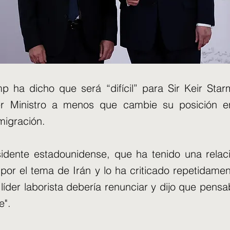
p ha dicho que será “difícil” para Sir Keir Starm
r Ministro a menos que cambie su posición e
migración.
sidente estadounidense, que ha tenido una relació
 por el tema de Irán y lo ha criticado repetidamen
 líder laborista debería renunciar y dijo que pens
e".