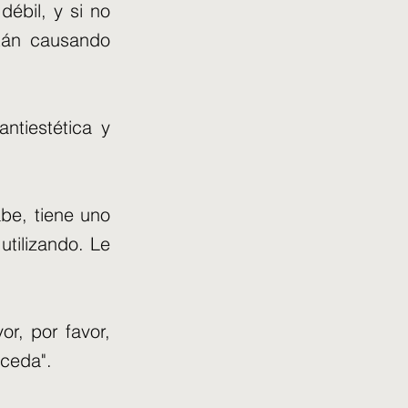
débil, y si no
stán causando
ntiestética y
abe, tiene uno
utilizando. Le
or, por favor,
uceda".