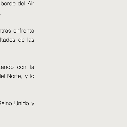
bordo del Air
.
ntras enfrenta
ltados de las
tando con la
el Norte, y lo
 Reino Unido y