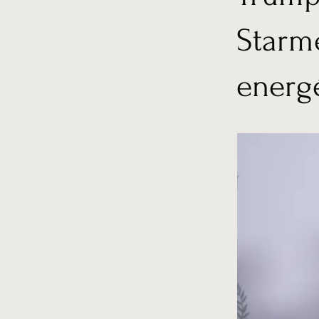
Starm
energé