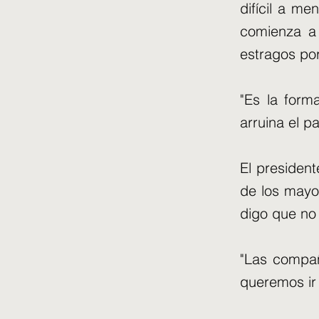
difícil a me
comienza a 
estragos por
"Es la form
arruina el pa
El president
de los mayor
digo que no 
"Las compañí
queremos ir 