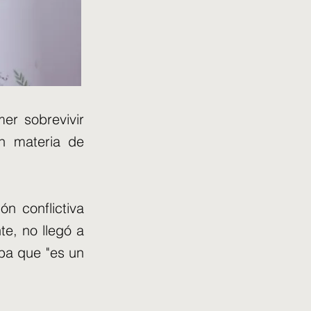
er sobrevivir
n materia de
n conflictiva
te, no llegó a
aba que "es un