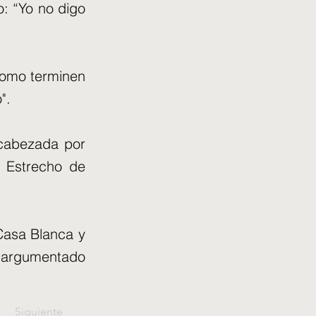
o: “Yo no digo
como terminen
".
ncabezada por
l Estrecho de
 Casa Blanca y
 argumentado
Siguiente