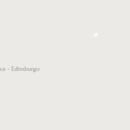
cto
El Toro España
rce - Edimburgo
e