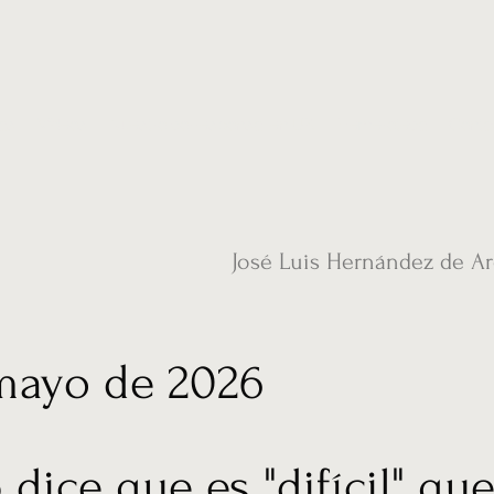
ias
Vídeos
Nuestro corresponsal en UK
Hemeroteca
Conta
José Luis Hernández de A
mayo de 2026
dice que es "difícil" qu