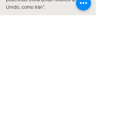
Unido, como Irán”.
El discurso del Rey llega en un
momento en el que la posición de Sir
Keir está en peligro tras una oleada de
parlamentarios secundarios que le
pidieron que dimitiera y un puñado de
dimisiones ministeriales a raíz de una
devastadora serie de resultados
electorales para el Partido Laborista
en los consejos ingleses, Gales y
Escocia.
El Primer Ministro ha insistido en que
no dejará el cargo y ha pedido
efectivamente a rivales potenciales
que lo desafíen según las reglas del