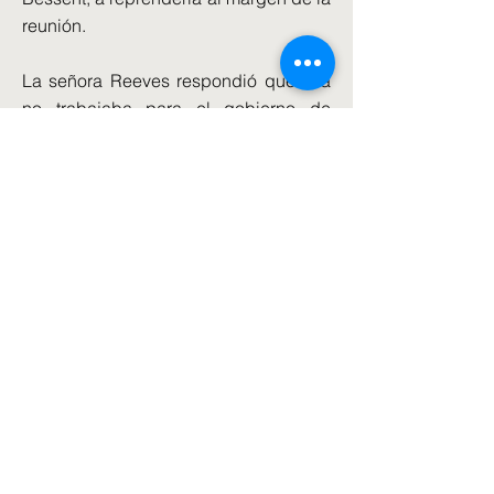
reunión.
La señora Reeves respondió que ella
no trabajaba para el gobierno de
Estados Unidos y se quejó de cómo él
le había hablado.
Luego reiteró su opinión de que
Estados Unidos carecía de objetivos
claros al iniciar el conflicto y no estaba
haciendo que el mundo fuera más
seguro, según el Financial Times.
La señora Reeves describió la guerra
como una "locura" y dijo: "Esta es una
guerra que nosotros no comenzamos".
Era una guerra que no queríamos.