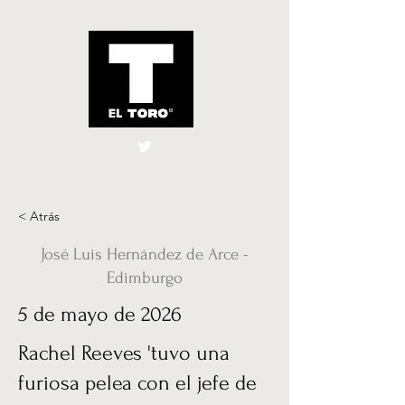
El Toro España
UK
< Atrás
José Luis Hernández de Arce -
Edimburgo
5 de mayo de 2026
Rachel Reeves 'tuvo una
furiosa pelea con el jefe de