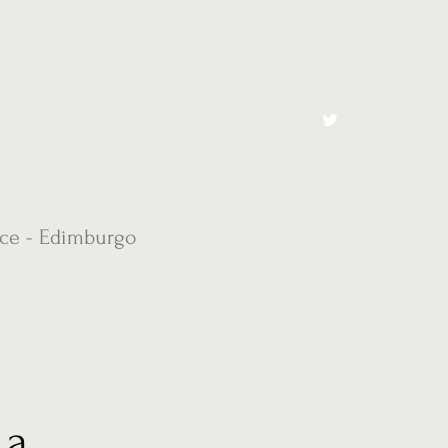
cto
El Toro España
rce - Edimburgo
 a