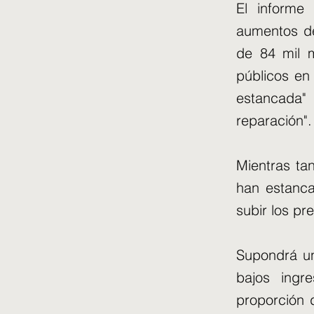
El informe
aumentos de
de 84 mil m
públicos en
estancada"
reparación".
Mientras tan
han estanca
subir los pre
Supondrá un
bajos ing
proporción 