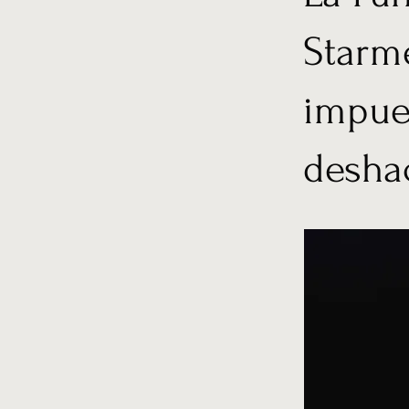
Starme
impue
deshac