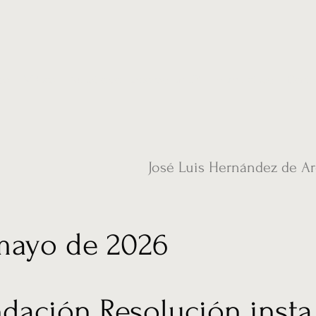
ias
Vídeos
Nuestro corresponsal en UK
Hemeroteca
Conta
José Luis Hernández de A
mayo de 2026
dación Resolución insta