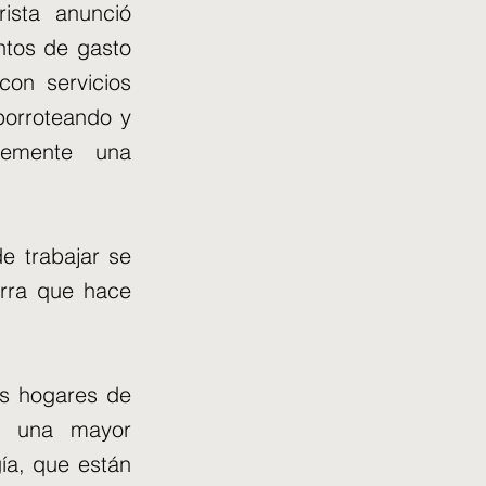
ista anunció
ntos de gasto
con servicios
porroteando y
ntemente una
de trabajar se
erra que hace
os hogares de
n una mayor
ía, que están