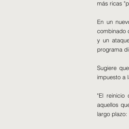
más ricas "
En un nuevo
combinado c
y un ataqu
programa di
Sugiere que
impuesto a 
"El reinici
aquellos qu
largo plazo: 