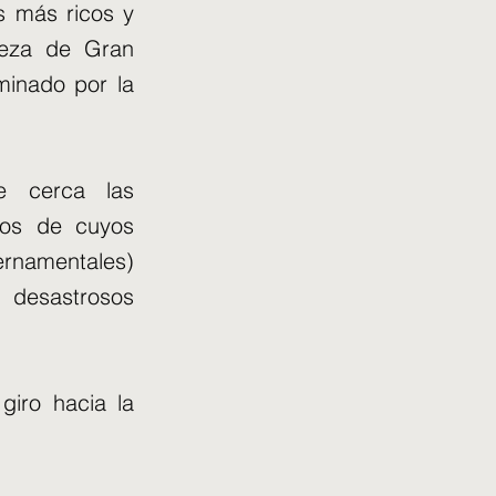
s más ricos y
ueza de Gran
inado por la
e cerca las
hos de cuyos
ernamentales)
s desastrosos
giro hacia la