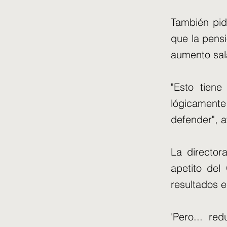
También pidi
que la pensi
aumento sala
"Esto tiene
lógicament
defender", a
La directora
apetito del
resultados e
'Pero... r