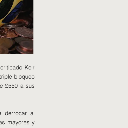
criticado Keir
triple bloqueo
de £550 a sus
a derrocar al
ias mayores y