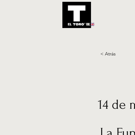
UK
Inicio
Notic
< Atrás
14 de 
La Fun