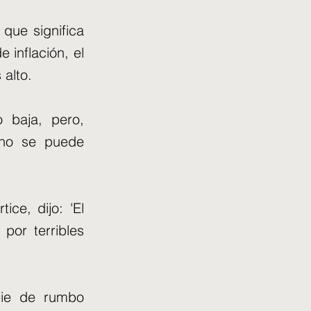
 que significa
 inflación, el
 alto.
o baja, pero,
 no se puede
ice, dijo: 'El
por terribles
bie de rumbo