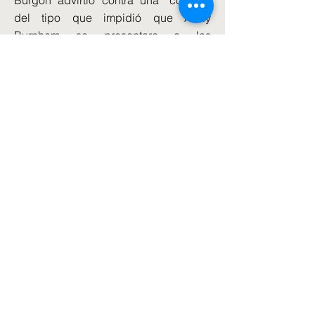
Burgon advirtió contra una “costura”
del tipo que impidió que Andy
Burnham se presentara a las
elecciones parciales de Gorton y
Denton.
El alcalde de Greater Manchester es
ampliamente visto como un potencial
rival para Sir Keir si puede encontrar
una manera de ganar una elección
parcial para regresar a Westminster.
Andrea Egan, secretaria general del
sindicato Unison, advirtió que “los
laboristas se enfrentan al olvido
político porque simplemente no están
cumpliendo con las expectativas de la
mayoría de la gente” y “claramente