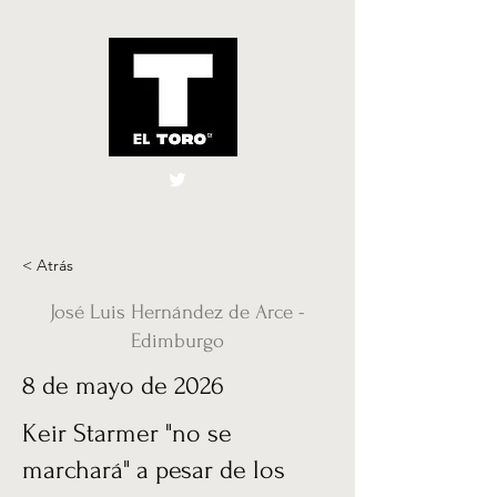
El Toro España
UK
< Atrás
José Luis Hernández de Arce -
Edimburgo
8 de mayo de 2026
Keir Starmer "no se
marchará" a pesar de los