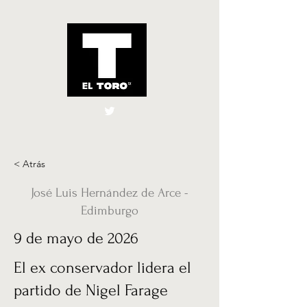
El Toro España
UK
< Atrás
José Luis Hernández de Arce -
Edimburgo
9 de mayo de 2026
El ex conservador lidera el
partido de Nigel Farage