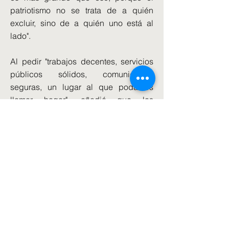
patriotismo no se trata de a quién
excluir, sino de a quién uno está al
lado".
Al pedir "trabajos decentes, servicios
públicos sólidos, comunidades
seguras, un lugar al que podamos
llamar hogar", añadió que los
solicitantes de asilo que huían de la
guerra "no eran responsables de la
crisis del costo de vida".
Dijo a los Comunes: 'La enfermera de
Nigeria no es enemiga del trabajador
de una fábrica en Newcastle.
'La familia que huye de la guerra no es
responsable de la crisis del coste de