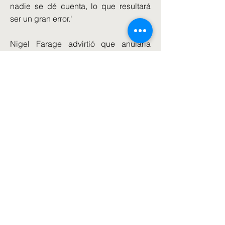
nadie se dé cuenta, lo que resultará
ser un gran error.'
Nigel Farage advirtió que anularía
cualquier acuerdo de Brexit firmado
por Sir Keir si Reform ganaba poder,
mientras que Robert Jenrick dijo que
el Primer Ministro estaba "tratando de
utilizar la crisis de Irán y su
incapacidad para hacer algo al
respecto como una puerta trasera para
perseguir su ambición de larga data
de volver al mercado único, o lo más
cerca posible de él".
El ministro del Gabinete, Nick Thomas-
Symonds, que ha estado liderando las
conversaciones con Bruselas, dijo que