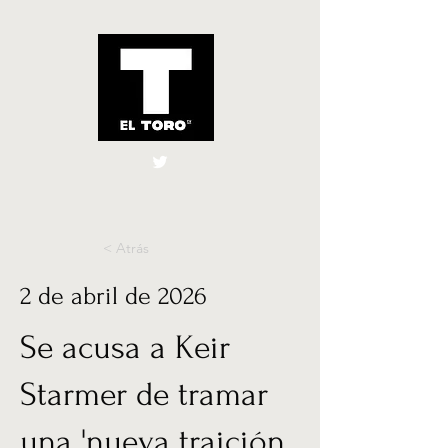
El Toro España
UK
< Atrás
2 de abril de 2026
Se acusa a Keir
Starmer de tramar
una 'nueva traición