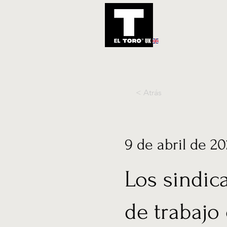
UK
Inicio
Notic
< Atrás
9 de abril de 2
Los sindic
de trabajo