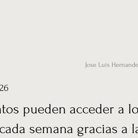
ias
Vídeos
Nuestro corresponsal en UK
Hemeroteca
Conta
Jose Luis Hernand
026
atos pueden acceder a lo
 cada semana gracias a l