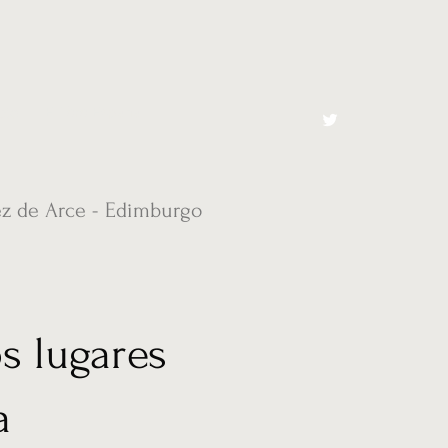
cto
El Toro España
ez de Arce - Edimburgo
s lugares
a