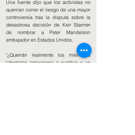
Una fuente dijo que los activistas no
querrían correr el riesgo de una mayor
controversia tras la disputa sobre la
desastrosa decisión de Keir Starmer
de nombrar a Peter Mandelson
embajador en Estados Unidos.
"¿Querrán realmente los miembros
laboristas arriesgarse a sustituir a un
primer ministro afectado por un
escándalo por otro?" dijo la fuente. 'No
me parece.'
La Sra. Rayner renunció en septiembre
del año pasado después de que se
supo que no había pagado la tasa
punitiva del impuesto de timbre para
su segunda residencia en su