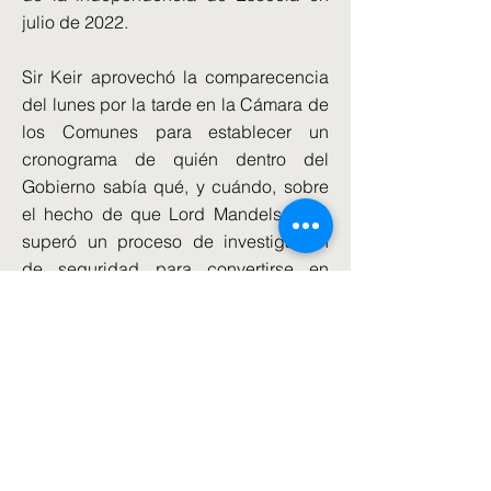
julio de 2022.
Sir Keir aprovechó la comparecencia
del lunes por la tarde en la Cámara de
los Comunes para establecer un
cronograma de quién dentro del
Gobierno sabía qué, y cuándo, sobre
el hecho de que Lord Mandelson no
superó un proceso de investigación
de seguridad para convertirse en
embajador en Washington DC, pero
aun así fue nombrado después de una
intervención de funcionarios del
Ministerio de Asuntos Exteriores.
El Primer Ministro dijo a los
parlamentarios que era "asombroso"
que no le hubieran dicho que Lord