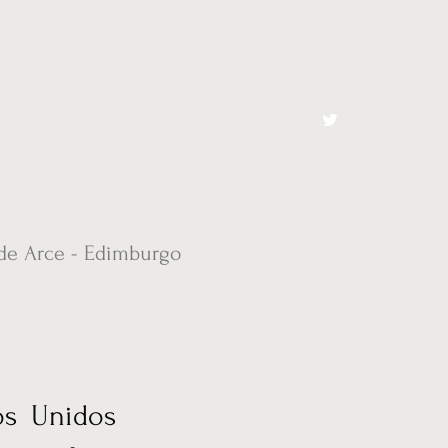
cto
El Toro España
de Arce - Edimburgo
os Unidos