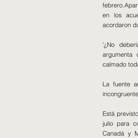
febrero.Apar
en los acu
acordaron du
'¿No deber
argumenta q
calmado toda
La fuente a
incongruente
Está previst
julio para 
Canadá y Mé