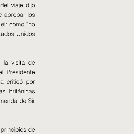
el viaje dijo
e aprobar los
Keir como “no
stados Unidos
la visita de
l Presidente
a criticó por
s británicas
imenda de Sir
principios de