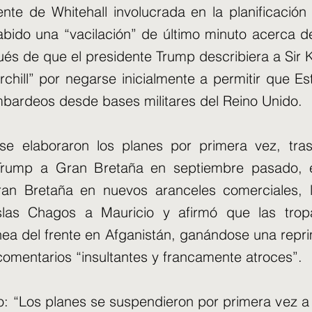
nte de Whitehall involucrada en la planificación d
bido una “vacilación” de último minuto acerca d
és de que el presidente Trump describiera a Sir 
chill” por negarse inicialmente a permitir que E
bardeos desde bases militares del Reino Unido.
e elaboraron los planes por primera vez, tras 
rump a Gran Bretaña en septiembre pasado, e
ran Bretaña en nuevos aranceles comerciales, l
slas Chagos a Mauricio y afirmó que las tropa
línea del frente en Afganistán, ganándose una repr
 comentarios “insultantes y francamente atroces”.
jo: “Los planes se suspendieron por primera vez a 