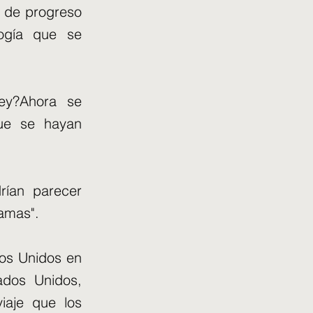
a de progreso
logía que se
ey?Ahora se
que se hayan
rían parecer
lamas".
ados Unidos en
ados Unidos,
iaje que los