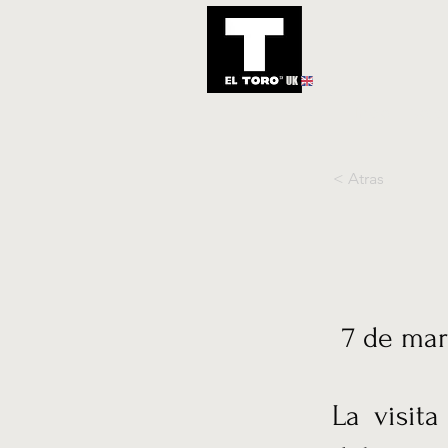
UK
Inicio
Notic
< Atras
7 de mar
La visit