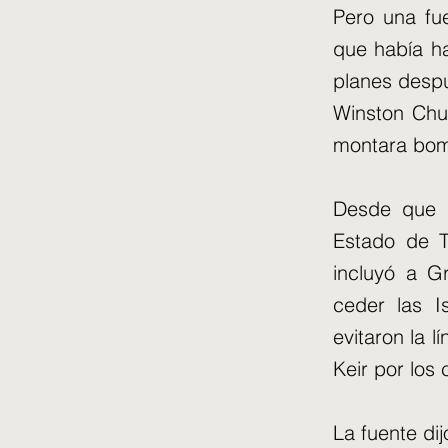
Pero una fue
que había ha
planes despu
Winston Chur
montara bom
Desde que s
Estado de T
incluyó a G
ceder las I
evitaron la 
Keir por los
La fuente di