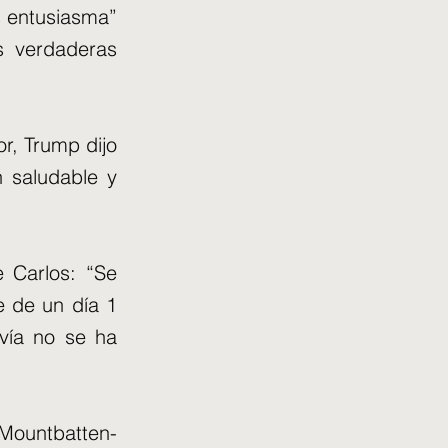
 entusiasma”
s verdaderas
r, Trump dijo
n saludable y
e Carlos: “Se
e de un día 1
vía no se ha
 Mountbatten-