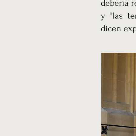
debería r
y "las t
dicen exp