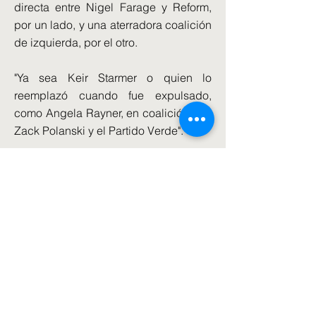
directa entre Nigel Farage y Reform,
por un lado, y una aterradora coalición
de izquierda, por el otro.
"Ya sea Keir Starmer o quien lo
reemplazó cuando fue expulsado,
como Angela Rayner, en coalición con
Zack Polanski y el Partido Verde".
La encuesta realizada a 2.073 adultos
encontró que los Verdes son el partido
más popular en todos los grupos de
edad menores de 50 años, con un 49
por ciento de los jóvenes de 18 a 24
años y un 27 por ciento de los de 25 a
49 años dispuestos a respaldarlos.
También son los más populares entre