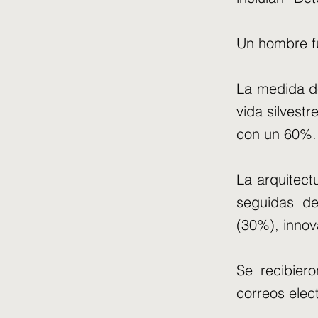
Un hombre fu
La medida de
vida silvest
con un 60%.
La arquitec
seguidas de
(30%), innov
Se recibier
correos elec