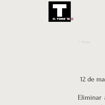
UK
Inicio
Notic
< Atras
12 de ma
Eliminar 