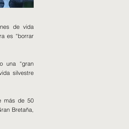
enes de vida
ra es “borrar
mo una “gran
ida silvestre
de más de 50
Gran Bretaña,