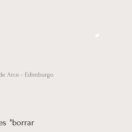
cto
El Toro España
de Arce - Edimburgo
es "borrar