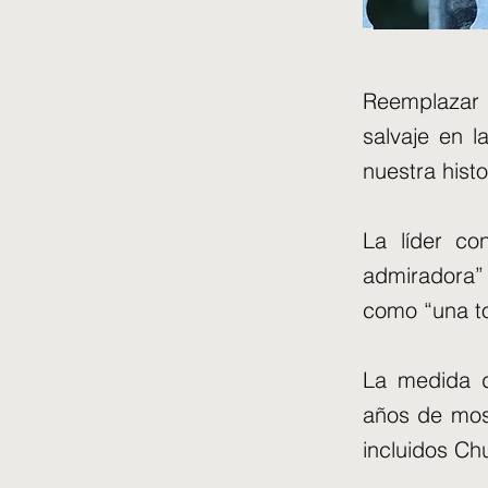
Reemplazar 
salvaje en l
nuestra hist
La líder c
admiradora” 
como “una to
La medida 
años de most
incluidos Chu