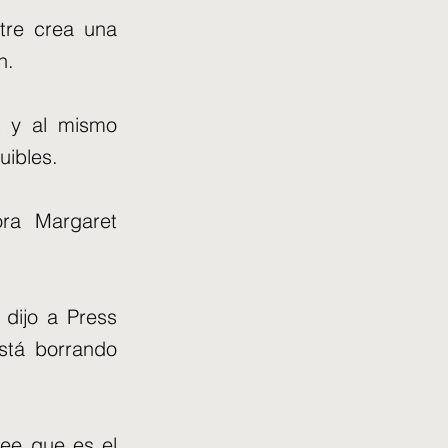
tre crea una
n.
es y al mismo
uibles.
ora Margaret
 dijo a Press
está borrando
ree que es el