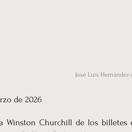
ias
Vídeos
Nuestro corresponsal en UK
Hemeroteca
Conta
José Luis Hernández 
rzo de 2026
a Winston Churchill de los billetes 