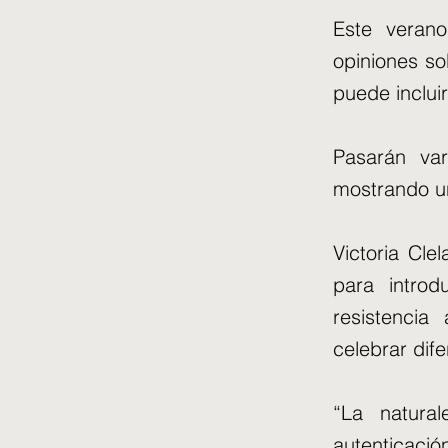
Este veran
opiniones so
puede incluir
Pasarán var
mostrando un
Victoria Clel
para introd
resistencia
celebrar dif
“La natura
autenticació