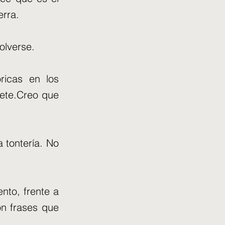
erra.
olverse.
ricas en los
lete.Creo que
 tontería. No
nto, frente a
on frases que