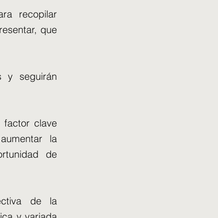
ra recopilar
presentar, que
s y seguirán
l factor clave
 aumentar la
ortunidad de
ctiva de la
ica y variada