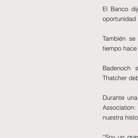
El Banco di
oportunidad 
También se d
tiempo hace 
Badenoch s
Thatcher debe
Durante una 
Association:
nuestra histo
“Soy un gra