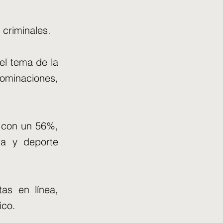
 criminales.
el tema de la
nominaciones,
r con un 56%,
ura y deporte
as en línea,
ico.