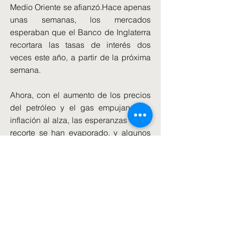
Medio Oriente se afianzó.Hace apenas
unas semanas, los mercados
esperaban que el Banco de Inglaterra
recortara las tasas de interés dos
veces este año, a partir de la próxima
semana.
Ahora, con el aumento de los precios
del petróleo y el gas empujando la
inflación al alza, las esperanzas de un
recorte se han evaporado, y algunos
operadores incluso están apostando a
un aumento de las tasas.
La venta masiva de bonos observada
durante la semana pasada ha
reflejado tendencias similares en
todas las economías avanzadas.