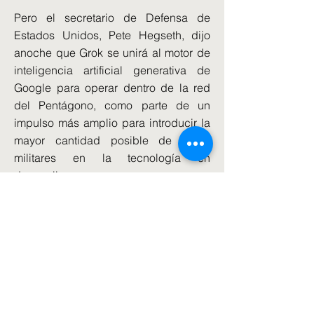
Pero el secretario de Defensa de
Estados Unidos, Pete Hegseth, dijo
anoche que Grok se unirá al motor de
inteligencia artificial generativa de
Google para operar dentro de la red
del Pentágono, como parte de un
impulso más amplio para introducir la
mayor cantidad posible de datos
militares en la tecnología en
desarrollo.
"Muy pronto tendremos los modelos de
IA líderes en el mundo en todas las
redes clasificadas y no clasificadas de
nuestro departamento", dijo Hegseth
en un discurso en la compañía de
vuelos espaciales de Musk, SpaceX,