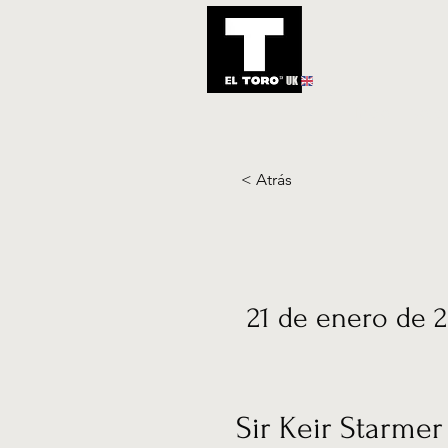
UK
Inicio
Notic
< Atrás
21 de enero de 
Sir Keir Starme