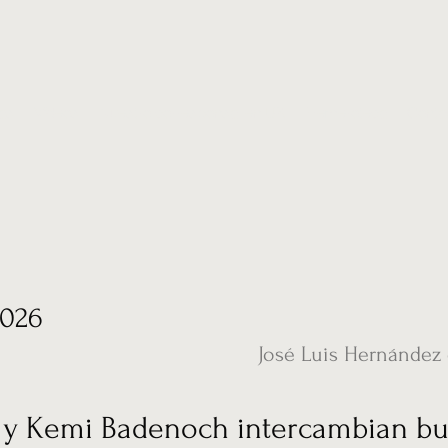
ias
Vídeos
Nuestro corresponsal en UK
Hemeroteca
Conta
2026
José Luis Hernández
r y Kemi Badenoch intercambian bur