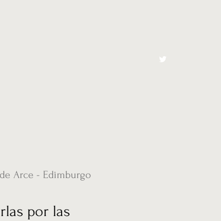
cto
El Toro España
 de Arce - Edimburgo
las por las