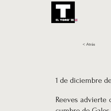
UK
Inicio
Notic
< Atrás
1 de diciembre d
Reeves advierte c
cumbre de Gales