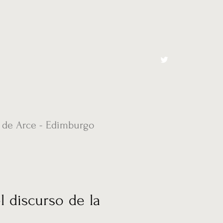
cto
El Toro España
 de Arce - Edimburgo
l discurso de la