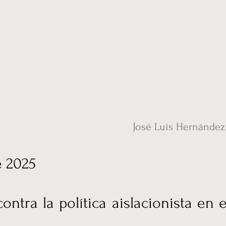
ias
Vídeos
Nuestro corresponsal en UK
Hemeroteca
Conta
José Luis Hernández
e 2025
ontra la política aislacionista en e