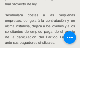
mal proyecto de ley.
'Acumulará costes a las pequeñas
empresas, congelará la contratación y, en
última instancia, dejará a los jóvenes y a los
solicitantes de empleo pagando el precio
de la capitulación del Partido Laborista
ante sus pagadores sindicales.
"Los conservadores eliminarán los
elementos más desastrosos de este
proyecto de ley y harán que Gran Bretaña
vuelva a funcionar".
Hablando en la Cámara de los Comunes el
lunes por la tarde, la Sra. Rayner criticó a
los Lores por retrasar la aprobación del
proyecto de ley que ella presentó antes de
su renuncia al Gobierno.