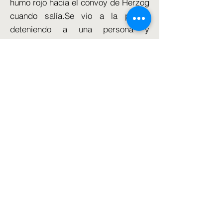
humo rojo hacia el convoy de Herzog
cuando salía.Se vio a la policía
deteniendo a una persona y
retirando el bote después de que los
vehículos se alejaran.
Londres insistió esta semana en que
no ha determinado que Israel esté
cometiendo genocidio, tras la
publicación por parte de un comité
de vigilancia parlamentaria de una
carta del 1 de septiembre del
entonces secretario de Asuntos
Exteriores, David Lammy.
Declaró: "Según la Convención sobre
Genocidio, el delito de genocidio