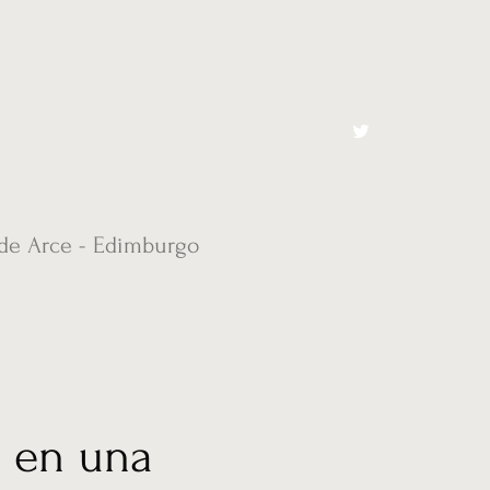
cto
El Toro España
 de Arce - Edimburgo
 en una