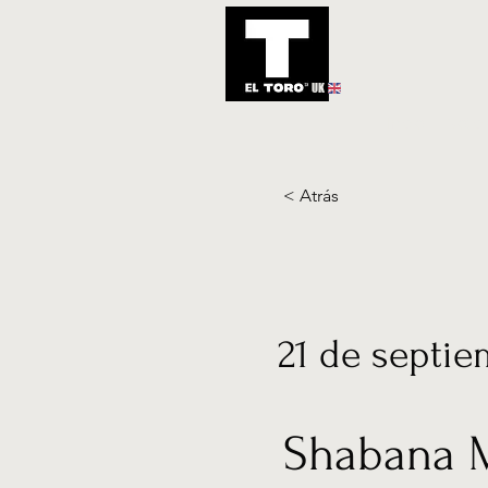
UK
Inicio
Notic
< Atrás
21 de septie
Shabana 