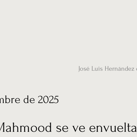
ias
Vídeos
Nuestro corresponsal en UK
Hemeroteca
Conta
José Luis Hernández
mbre de 2025
Mahmood se ve envuelta