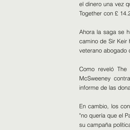
el dinero una vez q
Together con £ 14.2
Ahora la saga se ha
camino de Sir Keir 
veterano abogado d
Como reveló The 
McSweeney contrad
informe de las don
En cambio, los con
"no quería que el P
su campaña política