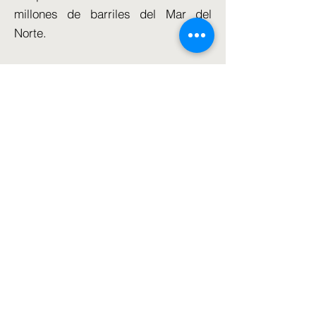
millones de barriles del Mar del
Norte.
Dijo: 'Creo que más de seis mil
millones de barriles es un objetivo
realista para el país.Sólo
necesitamos las políticas adecuadas
para respaldar eso.
"Y creo que es de nuestro interés
nacional que implementemos
políticas que sean realistas, que
volvamos a entregar entre seis y
siete mil millones de barriles de
petróleo y gas".