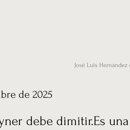
ias
Vídeos
Nuestro corresponsal en UK
Hemeroteca
Conta
José Luis Hernández
mbre de 2025
yner debe dimitir.Es una