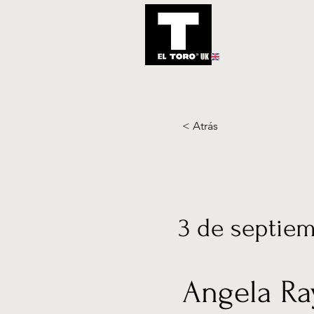
UK
Inicio
Notic
< Atrás
3 de septie
Angela Ra