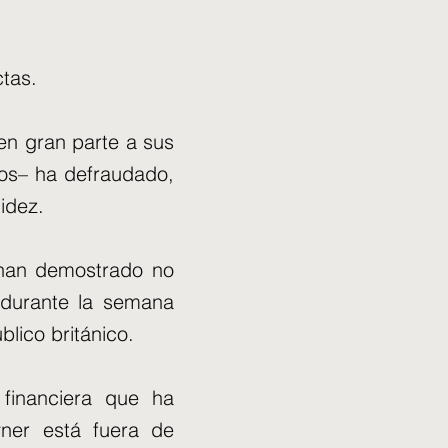
ctas.
en gran parte a sus
tos– ha defraudado,
idez.
a han demostrado no
 durante la semana
blico británico.
 financiera que ha
yner está fuera de