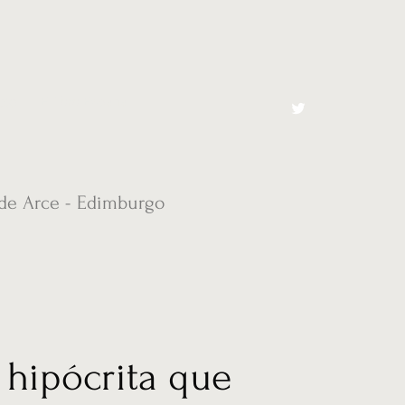
cto
El Toro España
 de Arce - Edimburgo
 hipócrita que