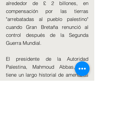
alrededor de £ 2 billones, en
compensación por las tierras
"arrebatadas al pueblo palestino"
cuando Gran Bretaña renunció al
control después de la Segunda
Guerra Mundial.
El presidente de la Autoridad
Palestina, Mahmoud Abbas, que
tiene un largo historial de amenazas
de demandar a Gran Bretaña, ya
está exigiendo "reparaciones de
acuerdo con el derecho
internacional" basadas en el valor de
la tierra que estuvo bajo dominio
británico entre 1917 y 1948.