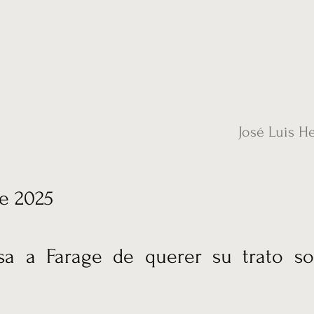
ias
Vídeos
Nuestro corresponsal en UK
Hemeroteca
Conta
José Luis H
de 2025
sa a Farage de querer su trato so