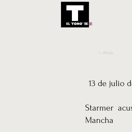
UK
Inicio
Notic
< Atrás
13 de julio 
Starmer acu
Mancha