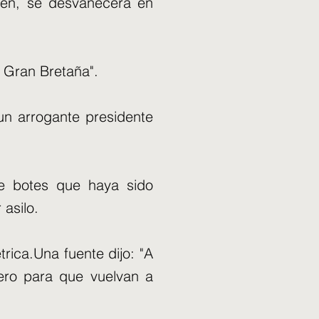
cen, se desvanecerá en
t Gran Bretaña".
n arrogante presidente
 de botes que haya sido
 asilo.
ica.Una fuente dijo: "A
ero para que vuelvan a