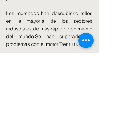
Los mercados han descubierto rollos
en la mayoría de los sectores
industriales de más rápido crecimiento
del mundo.Se han superado los
problemas con el motor Trent 1000.
La demanda de sus sistemas de
generación de energía aumenta a
medida que la revolución de IA
impulsa la demanda de centros de
datos.
Y cuando los reactores modulares
pequeños de próxima generación
vienen en los rollos de corriente tienen
la primera ventaja de la energía en el
sector de la energía nuclear.