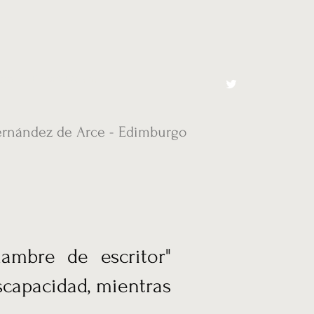
cto
El Toro España
ernández de Arce - Edimburgo
ambre de escritor"
scapacidad, mientras