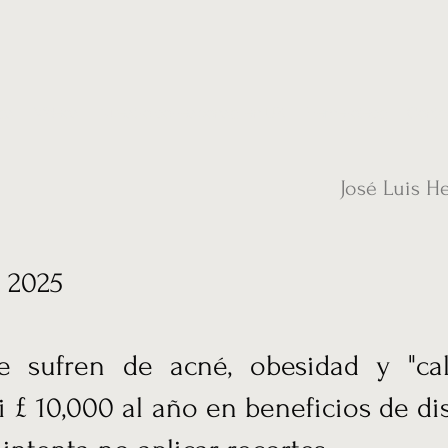
ias
Vídeos
Nuestro corresponsal en UK
Hemeroteca
Conta
José Luis H
e 2025
e sufren de acné, obesidad y "cal
i £ 10,000 al año en beneficios de di