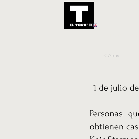
UK
Inicio
Notic
< Atrás
1 de julio d
Personas qu
obtienen cas