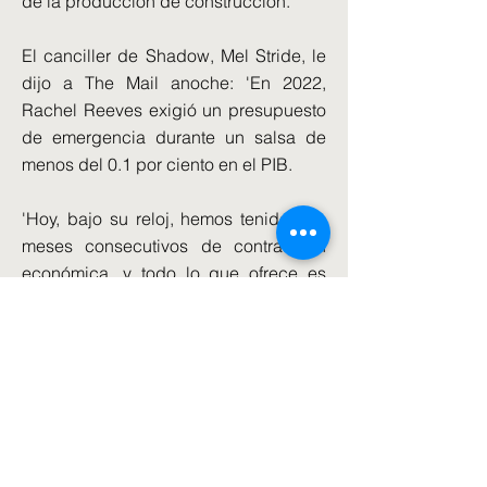
de la producción de construcción.
El canciller de Shadow, Mel Stride, le
dijo a The Mail anoche: 'En 2022,
Rachel Reeves exigió un presupuesto
de emergencia durante un salsa de
menos del 0.1 por ciento en el PIB.
'Hoy, bajo su reloj, hemos tenido dos
meses consecutivos de contracción
económica, y todo lo que ofrece es
girar.Esta es la hipocresía de rango.
"Si Rachel Reeves no sigue su propio
consejo, ¿cómo puede esperar que el
país la siga?"
El líder adjunto de Reform UK Richard