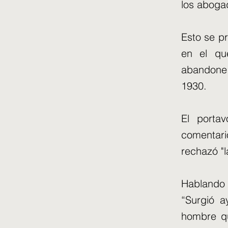
los aboga
Esto se p
en el qu
abandone 
1930.
El porta
comentari
rechazó "l
Hablando 
“Surgió a
hombre qu