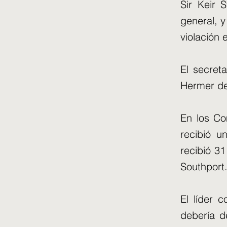
Sir Keir 
general, 
violación 
El secret
Hermer deb
En los Co
recibió u
recibió 31
Southport
El líder 
debería d