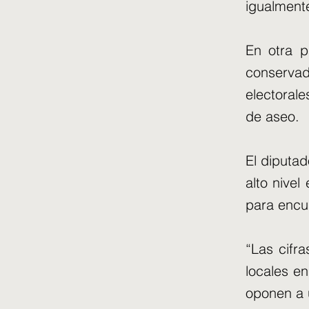
igualmente
En otra pa
conserva
electorale
de aseo.
El diputad
alto nivel
para encub
“Las cifra
locales en
oponen a u