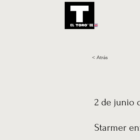
UK
Inicio
Notic
< Atrás
2 de junio 
Starmer enf