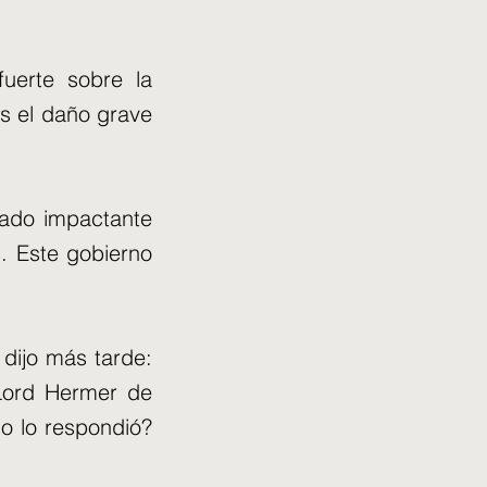
uerte sobre la
os el daño grave
gado impactante
s. Este gobierno
 dijo más tarde:
 Lord Hermer de
no lo respondió?