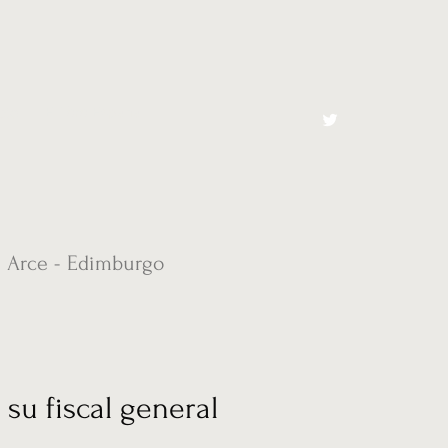
cto
El Toro España
e Arce - Edimburgo
su fiscal general