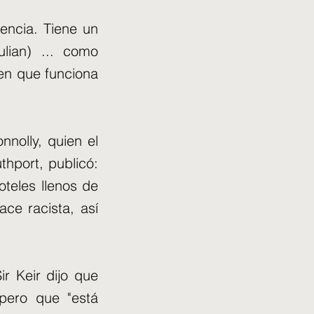
encia. Tiene un
lian) ... como
en que funciona
nnolly, quien el
thport, publicó:
oteles llenos de
ce racista, así
r Keir dijo que
 pero que "está