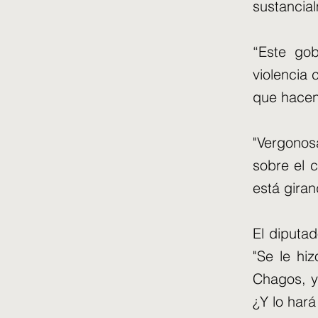
sustancia
“Este go
violencia
que hacen
"Vergonos
sobre el c
está giran
El diputad
"Se le hi
Chagos, y
¿Y lo hará