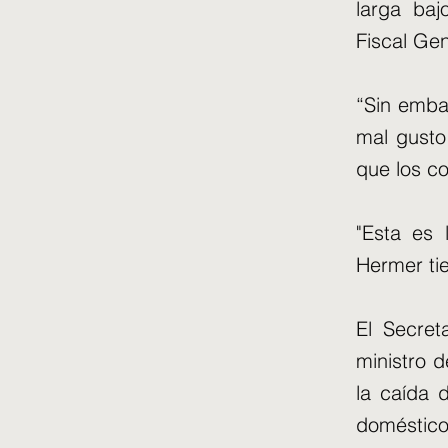
larga baj
Fiscal Ge
“Sin emba
mal gusto
que los co
"Esta es 
Hermer tie
El Secret
ministro d
la caída 
domésti