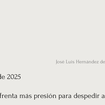
ias
Vídeos
Nuestro corresponsal en UK
Hemeroteca
Conta
José Luis Hernández d
de 2025
renta más presión para despedir a 