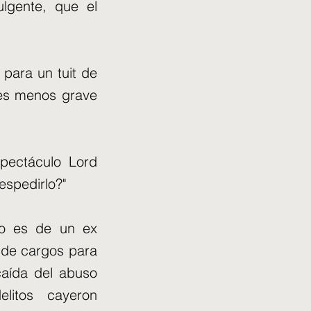
lgente, que el
para un tuit de
 es menos grave
spectáculo Lord
despedirlo?"
sto es de un ex
s de cargos para
 caída del abuso
litos cayeron