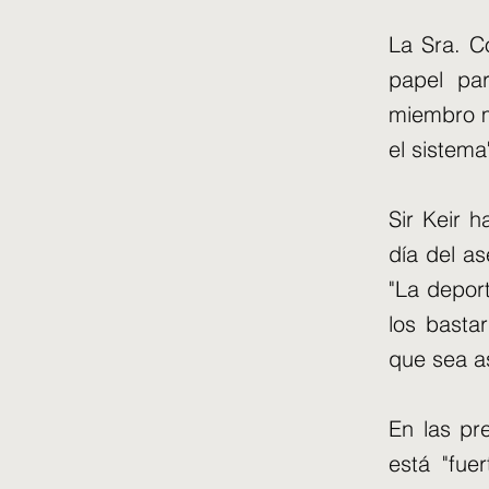
La Sra. C
papel par
miembro m
el sistema
Sir Keir 
día del as
"La depor
los basta
que sea as
En las pr
está "fue