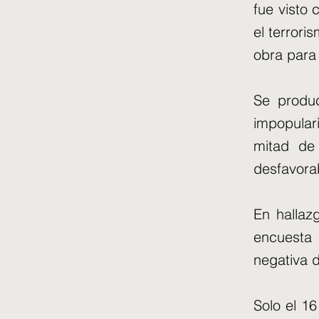
fue visto
el terrori
obra para
Se produ
impopulari
mitad de
desfavorab
En hallaz
encuesta 
negativa d
Solo el 16