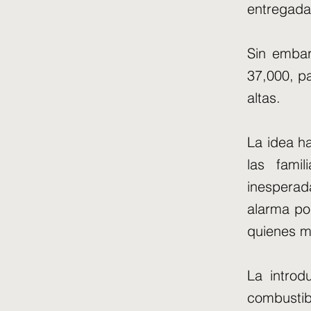
entregada
Sin embar
37,000, p
altas.
La idea h
las fami
inespera
alarma por
quienes m
La introd
combustib