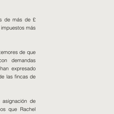
es de más de £
de impuestos más
 temores de que
 con demandas
 han expresado
de las fincas de
a asignación de
ios que Rachel