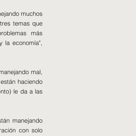
manejando muchos
 tres temas que
problemas más
y la economía",
á manejando mal,
s están haciendo
nto) le da a las
stán manejando
ación con solo