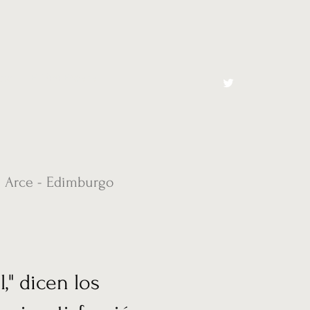
cto
El Toro España
e Arce - Edimburgo
," dicen los