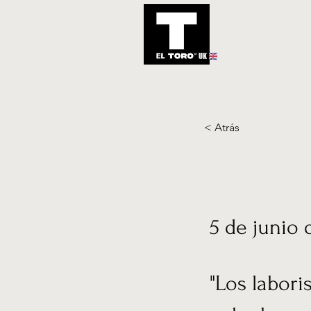
UK
Inicio
Notic
< Atrás
5 de junio 
"Los labori