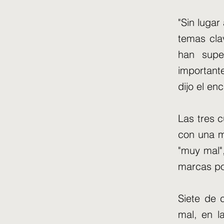
"Sin luga
temas cla
han supe
important
dijo el en
Las tres 
con una m
"muy mal",
marcas pos
Siete de 
mal, en l