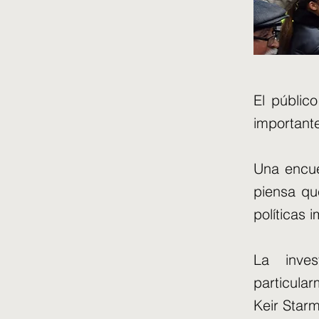
El públic
important
Una encue
piensa qu
políticas 
La inve
particula
Keir Starm