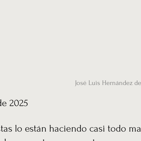
ias
Vídeos
Nuestro corresponsal en UK
Hemeroteca
Conta
José Luis Hernández d
de 2025
stas lo están haciendo casi todo mal