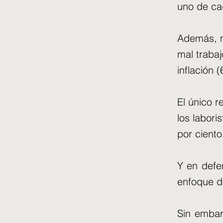
uno de ca
Además, m
mal trabaj
inflación (
El único r
los labori
por cient
Y en defen
enfoque de
Sin embar