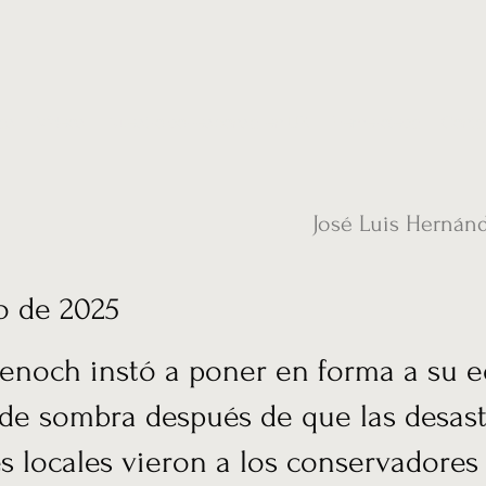
ias
Vídeos
Nuestro corresponsal en UK
Hemeroteca
Conta
José Luis Hernán
o de 2025
enoch instó a poner en forma a su 
de sombra después de que las desas
s locales vieron a los conservadores