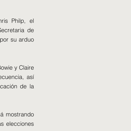
is Philp, el
Secretaria de
 por su arduo
owie y Claire
ecuencia, así
cación de la
stá mostrando
as elecciones