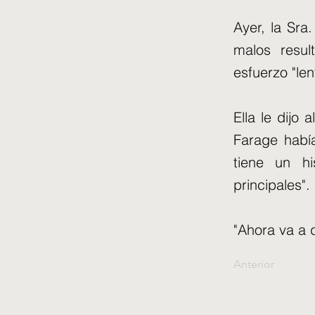
Ayer, la Sra
malos resul
esfuerzo "len
Ella le dij
Farage habí
tiene un h
principales".
"Ahora va a 
Anterior