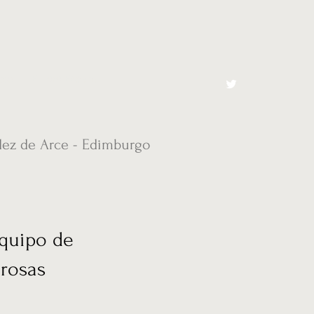
cto
El Toro España
dez de Arce - Edimburgo
equipo de
trosas