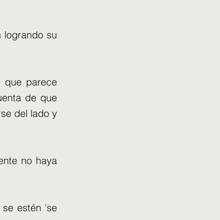
n logrando su
a que parece
cuenta de que
se del lado y
mente no haya
 se estén 'se