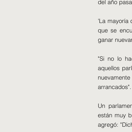
del año pasa
'La mayoría 
que se encue
ganar nueva
"Si no lo h
aquellos pa
nuevamente
arrancados".
Un parlamen
están muy bi
agregó: "Dich