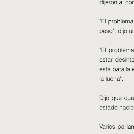
dijeron al c
"El problema
peso", dijo u
"El problem
estar desint
esta batalla
la lucha".
Dijo que cua
estado hacie
Varios parla