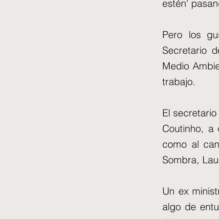
estén' pasan
Pero los gu
Secretario d
Medio Ambien
trabajo.
El secretari
Coutinho, a 
como al can
Sombra, Laur
Un ex minist
algo de entu