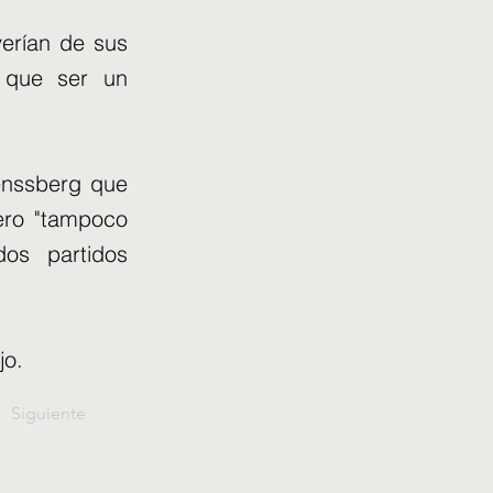
verían de sus
a que ser un
enssberg que
ero "tampoco
os partidos
jo.
Siguiente