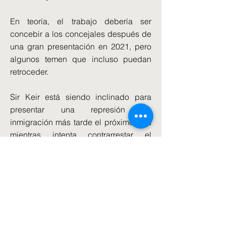
En teoría, el trabajo debería ser
concebir a los concejales después de
una gran presentación en 2021, pero
algunos temen que incluso puedan
retroceder.
Sir Keir está siendo inclinado para
presentar una represión de
inmigración más tarde el próximo mes
mientras intenta contrarrestar el
aparente avance por reforma.
Runcorn se enfrenta a una elección
parcial porque el ex diputado Mike
Amesbury se retiró en lugar de
enfrentar una petición de retiro
después de recibir una sentencia de