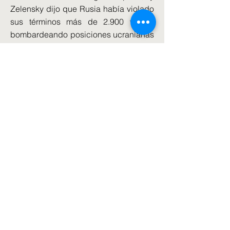
Zelensky dijo que Rusia había violado
sus términos más de 2.900 veces,
bombardeando posiciones ucranianas
y llevando a cabo ataques con drones.
Oleksandr Prokudin, gobernador de
Kherson Oblast de Ucrania, dijo que
los ataques rusos durante el alto el
fuego habían matado a tres personas
en su región.
Zelensky dijo: "Un alto el fuego
incondicional debe ser el primer paso
hacia la paz, y esta Pascua dejó en
claro que son las acciones de Rusia
las que prolongan la guerra".
El Ministerio de Defensa de Rusia