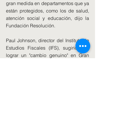
gran medida en departamentos que ya
están protegidos, como los de salud,
atención social y educación, dijo la
Fundación Resolución.
Paul Johnson, director del Instituto de
Estudios Fiscales (IFS), sugirió que
lograr un "cambio genuino" en Gran
Bretaña –la principal promesa de Sir
Keir Starmer a los votantes– requeriría
más financiación de la que propone el
documento de política.
Johnson dijo que algunos de los
planes laboristas eran mejores que
"una lista de compras de anuncios
políticos a medias" -una aparente
referencia a la oferta de los