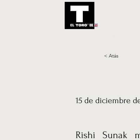
UK
Inicio
Notic
< Atás
15 de diciembre d
Rishi Sunak m