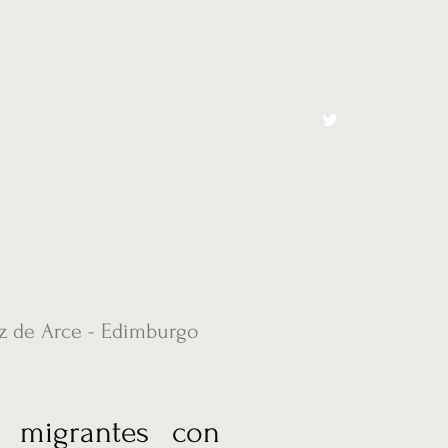
cto
El Toro España
z de Arce - Edimburgo
e migrantes con