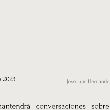
ias
Vídeos
Nuestro corresponsal en UK
Hemeroteca
Conta
e 2023
Jose Luis Hernande
antendrá conversaciones sobr