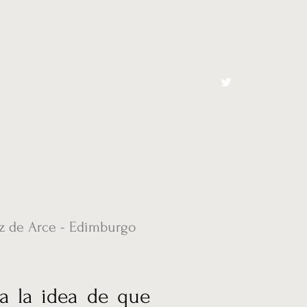
cto
El Toro España
z de Arce - Edimburgo
za la idea de que