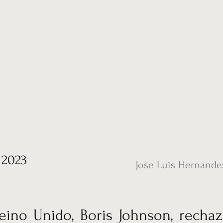
ias
Vídeos
Nuestro corresponsal en UK
Hemeroteca
Conta
 2023
Jose Luis Hernande
Reino Unido, Boris Johnson, recha