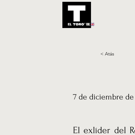
UK
Inicio
Notic
< Atás
7 de diciembre de
El exlíder del 