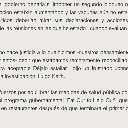
 el gobierno debatía si imponer un segundo bloqueo n
ección estaban aumentando y las vacunas aún no estab
ríticos deberían mirar sus declaraciones y accione
e las reuniones en las que he estado", cuando evalúan 
no hace justicia a lo que hicimos -nuestros pensamient
mientos- decir que estábamos remotamente reconciliad
a aceptable Déjalo estallar", dijo un frustrado John
la investigación, Hugo Keith.
uerzos por equilibrar las medidas de salud pública co
el programa gubernamental "Eat Out to Help Out", que 
 en restaurantes después de que terminara el primer 