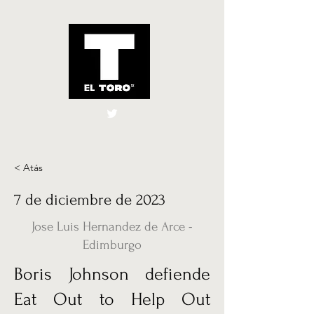
El Toro España
UK
< Atás
7 de diciembre de 2023
Jose Luis Hernandez de Arce -
Edimburgo
Boris Johnson defiende
Eat Out to Help Out