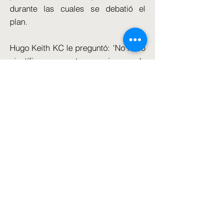
durante las cuales se debatió el
plan.
Hugo Keith KC le preguntó: 'No hubo
científicos presentes en ninguna de
esas reuniones, ¿verdad?'
El señor Johnson respondió: "No,
pero habría sido normal que un
proyecto como ese, un plan como
ese, hubiera pasado por el Grupo de
Trabajo Covid-19 y me pareció
extraño que los científicos no
hubieran sido conscientes de ello". .'
Más tarde dijo: "No entiendo cómo