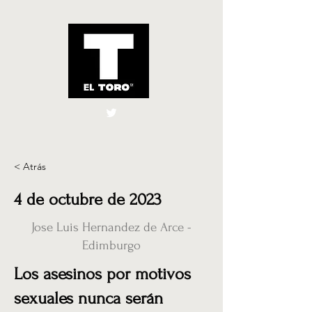
El Toro España
UK
< Atrás
4 de octubre de 2023
Jose Luis Hernandez de Arce -
Edimburgo
Los asesinos por motivos
sexuales nunca serán