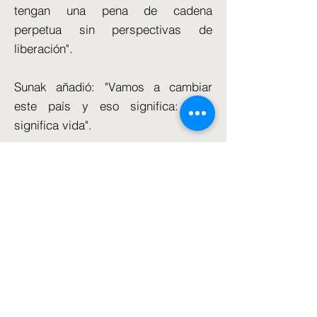
tengan una pena de cadena
perpetua sin perspectivas de
liberación".
Sunak añadió: "Vamos a cambiar
este país y eso significa: vida
significa vida".
Dijo que la política no debería ser
"controvertida", insistiendo: "La gran
mayoría de la gente trabajadora está
de acuerdo con ella".
La Ley de Policía, Crimen y
Tribunales del año pasado puso fin a
la liberación anticipada automática
para todos los delitos sexuales que